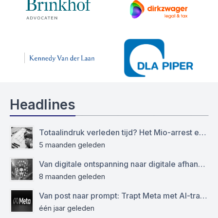
Headlines
Totaalindruk verleden tijd? Het Mio-arrest en de grens tussen het modellen- en auteursrecht
5 maanden geleden
Van digitale ontspanning naar digitale afhankelijkheid: functioneren sociale media als virtuele drugs?
8 maanden geleden
Van post naar prompt: Trapt Meta met AI-training op de AVG?
één jaar geleden