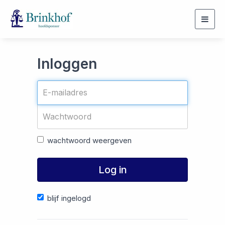
Togg
navig
Inloggen
wachtwoord weergeven
Log in
blijf ingelogd