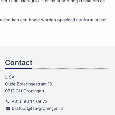
 der Laan. Natuurlijk is er na afloop nog ruimte om de
 afmelden kan een boete worden opgelegd conform artikel
Contact
LISA
Oude Boteringestraat 18
9712 GH Groningen
+31 6 80 14 68 73
bestuur@lisa-groningen.nl