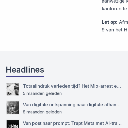
aanwezige ka
kantoren te
Let op:
Afme
9 van het H
Headlines
Totaalindruk verleden tijd? Het Mio-arrest en de grens tussen het modellen- en auteursrecht
5 maanden geleden
Van digitale ontspanning naar digitale afhankelijkheid: functioneren sociale media als virtuele drugs?
8 maanden geleden
Van post naar prompt: Trapt Meta met AI-training op de AVG?