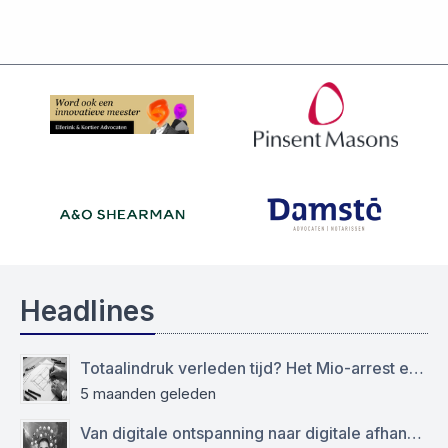
Headlines
Totaalindruk verleden tijd? Het Mio-arrest en de grens tussen het modellen- en auteursrecht
5 maanden geleden
Van digitale ontspanning naar digitale afhankelijkheid: functioneren sociale media als virtuele drugs?