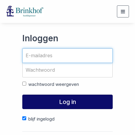
Togg
navig
Inloggen
wachtwoord weergeven
Log in
blijf ingelogd